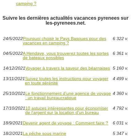
camping ?
Suivre les dernières actualités vacances pyrenees sur
les-pyrenees.net.
24/5/2022
Pourquoi choisir le Pays Basques pour des
6 322 v.
vacances en camping ?
04/5/2022
A Hendaye, vous trouverez toutes les sortes
6 361 v.
de bateaux possibles
14/12/2021
Voyager à travers la saveur des béarnaises
5 160 v.
13/11/2021
Suivez toutes les instructions pour voyager
4 499 v.
en toute sérénité
25/10/2021
Le fonctionnement d’une agence de voyage
4 360 v.
: un travail bureaucratique
17/10/2021
10 astuces intéressantes pour économiser
4 792 v.
de l'argent sur la location d'un bureau
18/9/2021
Devenir agent de voyage : Comment faire ?
6 031 v.
18/2/2021
La pêche sous marine
5 347 v.