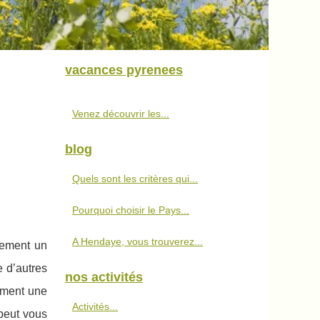
vacances pyrenees
Venez découvrir les...
blog
Quels sont les critères qui...
Pourquoi choisir le Pays...
A Hendaye, vous trouverez...
tement un
e d’autres
nos activités
aiment une
Activités...
peut vous