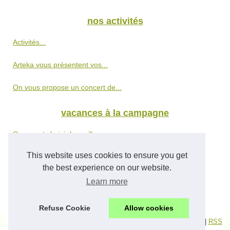
nos activités
Activités...
Arteka vous présentent vos...
On vous propose un concert de...
vacances à la campagne
Comment choisir le meilleur...
This website uses cookies to ensure you get
Choisissez parmi cette belle...
the best experience on our website.
Des vacances mouvementées...
Learn more
Refuse Cookie
Allow cookies
© 2026
Les-pyrenees.net
|
Plan nos publications
|
Cookies Policy
|
RSS