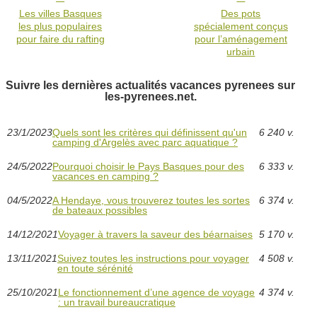
Les villes Basques
Des pots
les plus populaires
spécialement conçus
pour faire du rafting
pour l’aménagement
urbain
Suivre les dernières actualités vacances pyrenees sur
les-pyrenees.net.
23/1/2023
Quels sont les critères qui définissent qu'un
6 240 v.
camping d'Argelès avec parc aquatique ?
24/5/2022
Pourquoi choisir le Pays Basques pour des
6 333 v.
vacances en camping ?
04/5/2022
A Hendaye, vous trouverez toutes les sortes
6 374 v.
de bateaux possibles
14/12/2021
Voyager à travers la saveur des béarnaises
5 170 v.
13/11/2021
Suivez toutes les instructions pour voyager
4 508 v.
en toute sérénité
25/10/2021
Le fonctionnement d’une agence de voyage
4 374 v.
: un travail bureaucratique