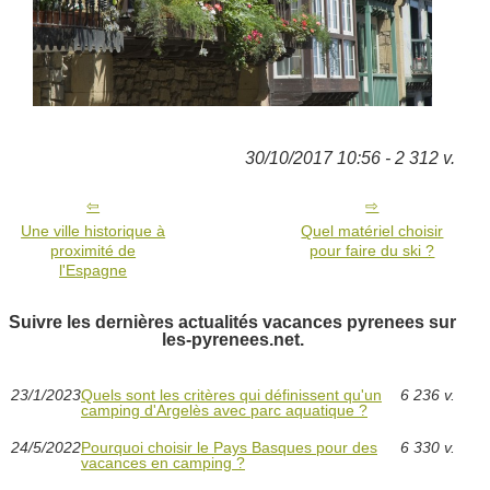
30/10/2017 10:56 - 2 312 v.
Une ville historique à
Quel matériel choisir
proximité de
pour faire du ski ?
l'Espagne
Suivre les dernières actualités vacances pyrenees sur
les-pyrenees.net.
23/1/2023
Quels sont les critères qui définissent qu'un
6 236 v.
camping d'Argelès avec parc aquatique ?
24/5/2022
Pourquoi choisir le Pays Basques pour des
6 330 v.
vacances en camping ?