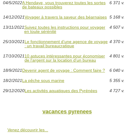
04/5/2022
A Hendaye, vous trouverez toutes les sortes
6 371 v.
de bateaux possibles
14/12/2021
Voyager à travers la saveur des béarnaises
5 168 v.
13/11/2021
Suivez toutes les instructions pour voyager
4 507 v.
en toute sérénité
25/10/2021
Le fonctionnement d’une agence de voyage
4 370 v.
: un travail bureaucratique
17/10/2021
10 astuces intéressantes pour économiser
4 801 v.
de l'argent sur la location d'un bureau
18/9/2021
Devenir agent de voyage : Comment faire ?
6 040 v.
18/2/2021
La pêche sous marine
5 355 v.
29/12/2020
Les activités aquatiques des Pyrénées
4 727 v.
vacances pyrenees
Venez découvrir les...